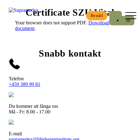
Certificate SZU Vital
Beställ
SE
Your browser does not support PDF.
Download
document
.
EN
DK
FR
Snabb kontakt
ES
DE
CH
Telefon
AT
+459 389 99 81
CZ
PL
Du kommer att fånga oss
SK
Må - Fr: 8.00 - 17.00
E-mail
supramedex@lifedesigninstitute.org